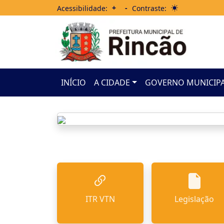
+
-
Acessibilidade:
Contraste:
INÍCIO
A CIDADE
GOVERNO MUNICIP
ITR VTN
Legislação