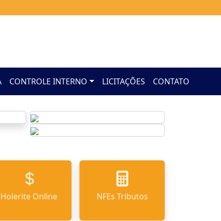
A
CONTROLE INTERNO
LICITAÇÕES
CONTATO
Holerite Online
NFEs Tributos