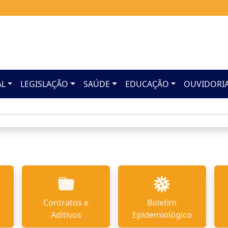
AL
LEGISLAÇÃO
SAÚDE
EDUCAÇÃO
OUVIDORI
Contratos e
Boletim
Aditivos
Epidemiológico